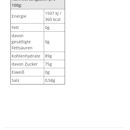
100g:
1507 kJ /
Energie
360 kcal
Fett
0g
davon
gesättigte
0g
Fettsäuren
Kohlenhydrate
89g
davon Zucker
75g
Eiweiß
0g
Salz
0,58g