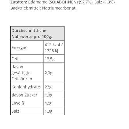
Zutaten:
Edamame (
SOJABOHNEN
) (97,7%), Salz (1,3%),
Backtriebmittel: Natriumcarbonat.
Durchschnittliche
Nährwerte pro 100g:
412 kcal /
Energie
1726 kJ
Fett
13,5g
davon
gesättigte
2,0g
Fettsäuren
Kohlenhydrate
23g
davon Zucker
1,0g
Eiweiß
43g
Salz
1,3g