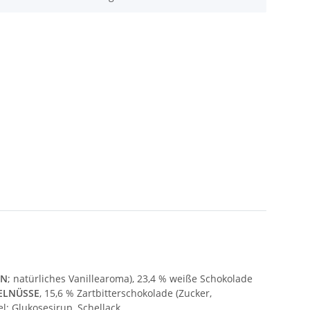
IN
; natürliches Vanillearoma), 23,4 % weiße Schokolade
ELNÜSSE
, 15,6 % Zartbitterschokolade (Zucker,
l: Glukosesirup, Schellack