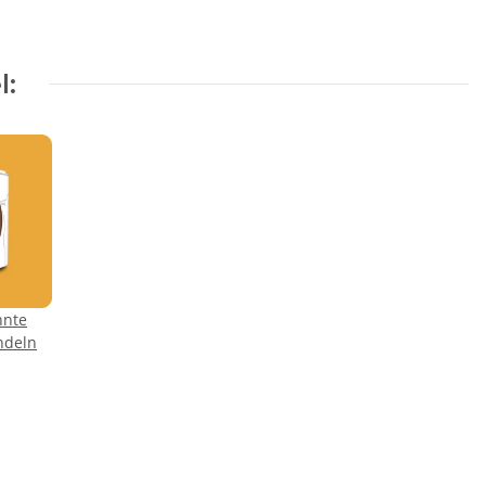
l:
nnte
ndeln