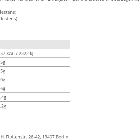
destens)
destens)
57 kcal / 2322 kJ
35g
15g
50g
46g
,4g
,2g
 Flottenstr. 28-42, 13407 Berlin