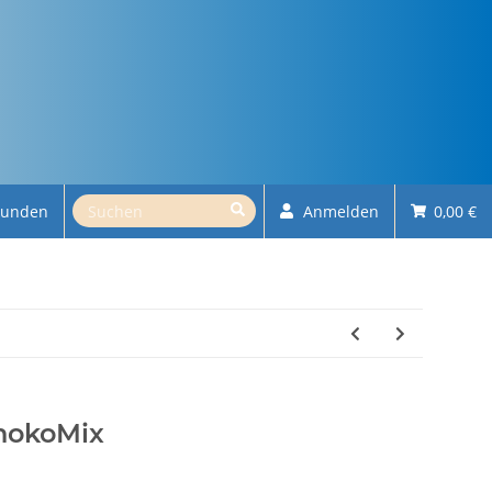
kunden
Anmelden
0,00 €
hokoMix