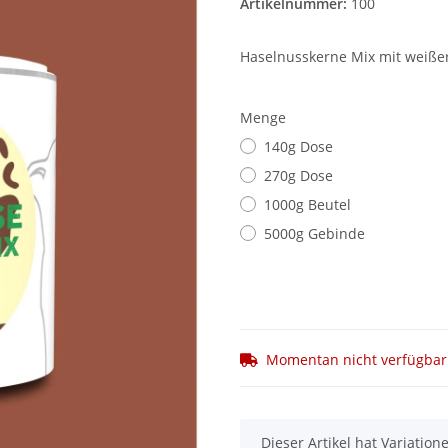
Artikelnummer:
100
Haselnusskerne Mix mit weißer
Menge
140g Dose
270g Dose
1000g Beutel
5000g Gebinde
Momentan nicht verfügbar
x
Dieser Artikel hat Variatio