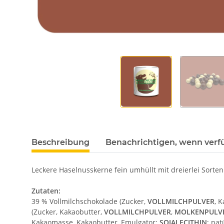
Beschreibung
Benachrichtigen, wenn verf
Leckere Haselnusskerne fein umhüllt mit dreierlei Sorten
Zutaten:
39 % Vollmilchschokolade (Zucker,
VOLLMILCHPULVER
, 
(Zucker, Kakaobutter,
VOLLMILCHPULVER
,
MOLKENPULV
Kakaomasse, Kakaobutter, Emulgator:
SOJALECITHIN
; na