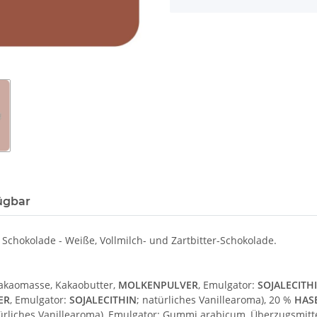
ügbar
 Schokolade - Weiße, Vollmilch- und Zartbitter-Schokolade.
Kakaomasse, Kakaobutter,
MOLKENPULVER
, Emulgator:
SOJALECITH
ER
, Emulgator:
SOJALECITHIN
; natürliches Vanillearoma), 20 %
HAS
türliches Vanillearoma), Emulgator: Gummi arabicum, Überzugsmitte