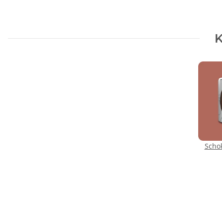
K
Scho