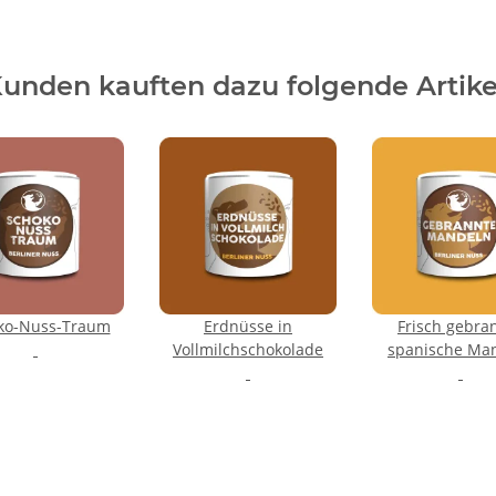
unden kauften dazu folgende Artike
ko-Nuss-Traum
Erdnüsse in
Frisch gebra
Vollmilchschokolade
spanische Ma