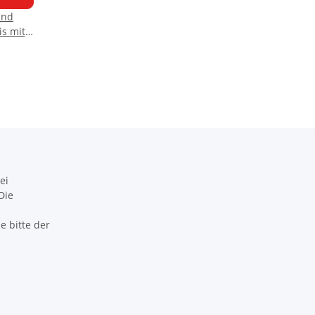
und
s mit
ei
Die
 bitte der