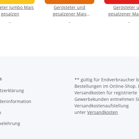
eter Jumbo Mais
Gerösteter und
Gerösteter 
gesalzen
gesalzener Mais
gesalzener Mai
Barbecue
Chili
s
** gültig für Endverbraucher b
Bestellungen im Online-Shop. 
tzerklärung
Versandkosten für registrierte
Gewerbekunden entnehmen Sie
deninformation
Versandkostenaufstellung
unter
Versandkosten
m
belehrung