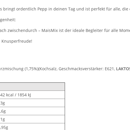
s bringt ordentlich Pepp in deinen Tag und ist perfekt für alle, di
genheit:
ch zwischendurch – MaisMix ist der ideale Begleiter für alle Mom
e Knusperfreude!
ürzmischung (1,75%)(Kochsalz, Geschmacksverstärker: E621,
LAKTO
42 kcal / 1854 kJ
13g
,6g
71g
,95g