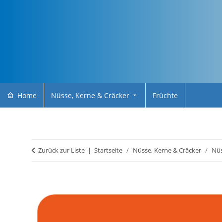
Home
Nüsse, Kerne & Cräcker
Früchte
Zurück zur Liste
Startseite
Nüsse, Kerne & Cräcker
Nüs