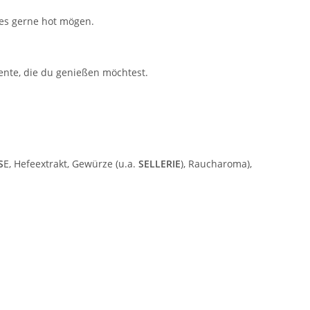
e es gerne hot mögen.
ente, die du genießen möchtest.
S
E, Hefeextrakt, Gewürze (u.a.
SELLERIE
), Raucharoma),