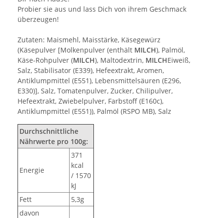
Probier sie aus und lass Dich von ihrem Geschmack
überzeugen!
Zutaten: Maismehl, Maisstärke, Käsegewürz
(Käsepulver [Molkenpulver (enthält
MILCH
), Palmöl,
Käse-Rohpulver (
MILCH
), Maltodextrin,
MILCH
Eiweiß,
Salz, Stabilisator (E339), Hefeextrakt, Aromen,
Antiklumpmittel (E551), Lebensmittelsäuren (E296,
E330)], Salz, Tomatenpulver, Zucker, Chilipulver,
Hefeextrakt, Zwiebelpulver, Farbstoff (E160c),
Antiklumpmittel (E551)), Palmöl (RSPO MB), Salz
Durchschnittliche
Nährwerte pro 100g:
371
kcal
Energie
/ 1570
kJ
Fett
5,3g
davon