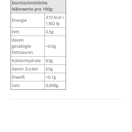
Durchschnittliche
Nährwerte pro 100g:
310 kcal /
Energie
1302 kJ
Fett
0,5g
davon
gesättigte
<0,5g
Fettsäuren
Kohlenhydrate
83g
davon Zucker
65g
Eiweiß
<0,1g
Salz
0,008g
Produkteigenschaft
Wert