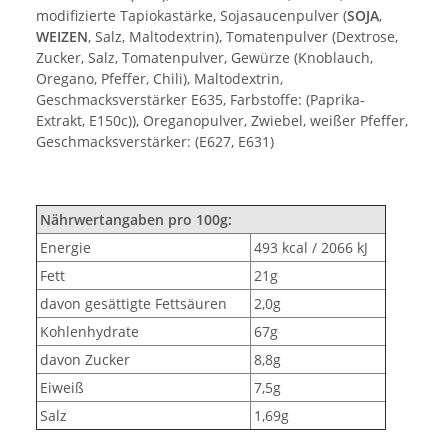
modifizierte Tapiokastärke, Sojasaucenpulver (
SOJA
,
WEIZEN
, Salz, Maltodextrin), Tomatenpulver (Dextrose,
Zucker, Salz, Tomatenpulver, Gewürze (Knoblauch,
Oregano, Pfeffer, Chili), Maltodextrin,
Geschmacksverstärker E635, Farbstoffe: (Paprika-
Extrakt, E150c)), Oreganopulver, Zwiebel, weißer Pfeffer,
Geschmacksverstärker: (E627, E631)
Nährwertangaben pro 100g:
Energie
493 kcal / 2066 kJ
Fett
21g
davon gesättigte Fettsäuren
2,0g
Kohlenhydrate
67g
davon Zucker
8,8g
Eiweiß
7,5g
Salz
1,69g