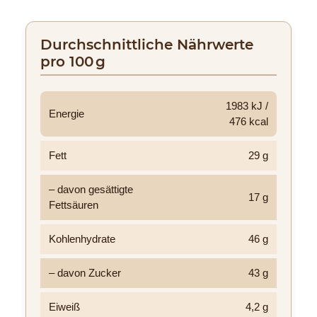
Durchschnittliche Nährwerte
pro 100 g
1983 kJ /
Energie
476 kcal
Fett
29 g
– davon gesättigte
17 g
Fettsäuren
Kohlenhydrate
46 g
– davon Zucker
43 g
Eiweiß
4,2 g