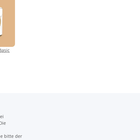
Basic
ei
Die
 bitte der