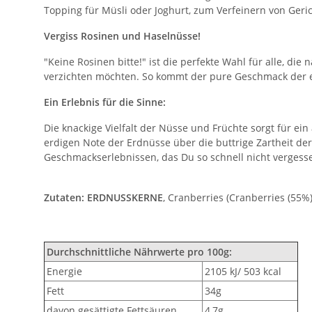
Topping für Müsli oder Joghurt,
zum Verfeinern von Geric
Vergiss Rosinen und Haselnüsse!
"Keine Rosinen bitte!
" ist die perfekte Wahl für alle,
die n
verzichten möchten.
So kommt der pure Geschmack der ei
Ein Erlebnis für die Sinne:
Die knackige Vielfalt der Nüsse und Früchte sorgt für ei
erdigen Note der Erdnüsse über die buttrige Zartheit der
Geschmackserlebnissen,
das Du so schnell nicht vergesse
Zutaten:
ERDNUSSKERNE
, Cranberries (Cranberries (55
Durchschnittliche Nährwerte pro 100g:
Energie
2105 kJ/ 503 kcal
Fett
34g
davon gesättigte Fettsäuren
4,7g