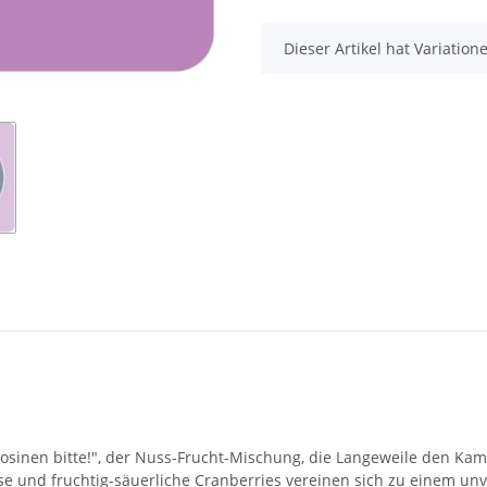
x
Dieser Artikel hat Variatio
sinen bitte!
",
der Nuss-Frucht-Mischung,
die Langeweile den Kam
se und fruchtig-säuerliche Cranberries vereinen sich zu einem unv