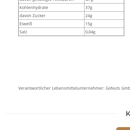
Kohlenhydrate
37g
davon Zucker
24g
Eiweiß
15g
Salz
0,04g
Verantwortlicher Lebensmittelunternehmer: GoNuts GmbH,
K