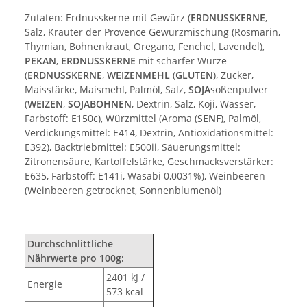
Zutaten: Erdnusskerne mit Gewürz (
ERDNUSSKERNE
,
Salz, Kräuter der Provence Gewürzmischung (Rosmarin,
Thymian, Bohnenkraut, Oregano, Fenchel, Lavendel),
PEKAN
,
ERDNUSSKERNE
mit scharfer Würze
(
ERDNUSSKERNE
,
WEIZENMEHL
(
GLUTEN
), Zucker,
Maisstärke, Maismehl, Palmöl, Salz,
SOJA
soßenpulver
(
WEIZEN
,
SOJABOHNEN
, Dextrin, Salz, Koji, Wasser,
Farbstoff: E150c), Würzmittel (Aroma (
SENF
), Palmöl,
Verdickungsmittel: E414, Dextrin, Antioxidationsmittel:
E392), Backtriebmittel: E500ii, Säuerungsmittel:
Zitronensäure, Kartoffelstärke, Geschmacksverstärker:
E635, Farbstoff: E141i, Wasabi 0,0031%), Weinbeeren
(Weinbeeren getrocknet, Sonnenblumenöl)
Durchschnlittliche
Nährwerte pro 100g:
2401 kJ /
Energie
573 kcal