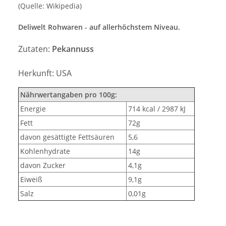
(Quelle: Wikipedia)
Deliwelt Rohwaren - auf allerhöchstem Niveau.
Zutaten:
Pekannuss
Herkunft: USA
Nährwertangaben pro 100g:
Energie
714 kcal / 2987 kJ
Fett
72g
davon gesättigte Fettsäuren
5,6
Kohlenhydrate
14g
davon Zucker
4,1g
Eiweiß
9,1g
Salz
0,01g