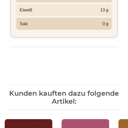
Eiweiß
13 g
Salz
0 g
Produkteigenschaft
Wert
Kunden kauften dazu folgende
Artikel: