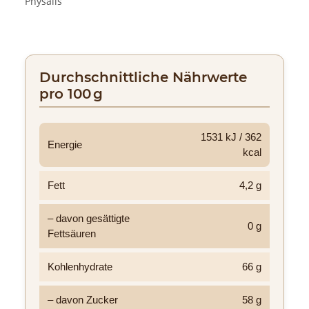
Physalis
Durchschnittliche Nährwerte
pro 100 g
1531 kJ / 362
Energie
kcal
Fett
4,2 g
– davon gesättigte
0 g
Fettsäuren
Kohlenhydrate
66 g
– davon Zucker
58 g