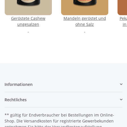
Geröstete Cashew
Mandeln geröstet und
Pek
ungesalzen
ohne Salz
in
Informationen
Rechtliches
** gültig für Endverbraucher bei Bestellungen im Online-
Shop. Die Versandkosten für registrierte Gewerbekunden
entnehmen Sie bitte der Versandkostenaufstellung