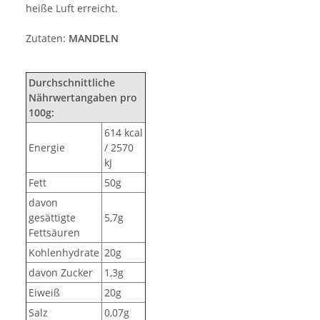
heiße Luft erreicht.
Zutaten:
MANDELN
Durchschnittliche
Nährwertangaben pro
100g:
614 kcal
Energie
/ 2570
kJ
Fett
50g
davon
gesättigte
5,7g
Fettsäuren
Kohlenhydrate
20g
davon Zucker
1,3g
Eiweiß
20g
Salz
0,07g