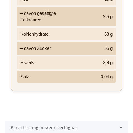
– davon gesättigte
9,6 g
Fettsäuren
Kohlenhydrate
63 g
– davon Zucker
56 g
Eiweiß
3,9 g
Salz
0,04 g
Benachrichtigen, wenn verfügbar