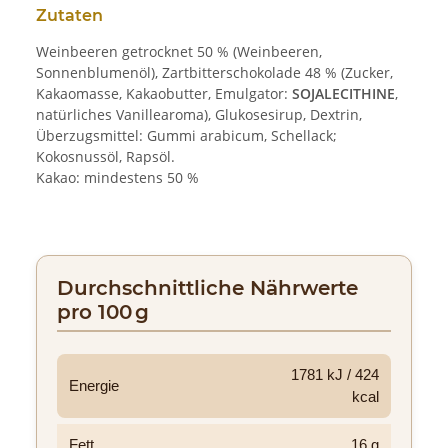
Zutaten
Weinbeeren getrocknet 50 % (Weinbeeren,
Sonnenblumenöl), Zartbitterschokolade 48 % (Zucker,
Kakaomasse, Kakaobutter, Emulgator:
SOJALECITHINE
,
natürliches Vanillearoma), Glukosesirup, Dextrin,
Überzugsmittel: Gummi arabicum, Schellack;
Kokosnussöl, Rapsöl.
Kakao: mindestens 50 %
Durchschnittliche Nährwerte
pro 100 g
1781 kJ / 424
Energie
kcal
Fett
16 g