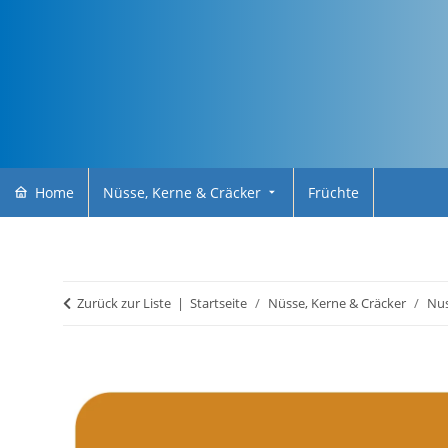
Home
Nüsse, Kerne & Cräcker
Früchte
Zurück zur Liste
Startseite
Nüsse, Kerne & Cräcker
Nu