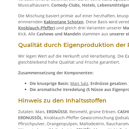
Musicalhäusern,
Comedy-Clubs, Hotels, Lebensmittelge
Die Mischung basiert primär auf einer herzhaften, knus
erinnernden
Kakinotane Schoten
. Diese Basis wird ver
Knoblauch-Pfeffer
)
und gleich drei Varianten unserer
Ma
Kick. Alle
Cashews und Mandeln
stammen aus
unserer e
Qualität durch Eigenproduktion de
Wir legen Wert auf die Herkunft und Verarbeitung. Die
C
gleichbleibend hohe Qualität und Frische garantiert.
Zusammensetzung der Komponenten:
Die knusprige Basis:
Mais Salz
,
Erdnüsse gesalzen
,
Die aromatische Veredelung (5 Nüsse aus Eigenpr
Hinweis zu den Inhaltsstoffen
Zutaten: Mais,
ERDNÜSSE
, Reismehl, grüne Erbsen,
CASH
ERDNUSSÖL
, Knoblauch-Pfeffer Gewürzmischung (Jodsalz,
Pfirsichpulver, Orangenpulpen, Maltodextrin, Raucharoma