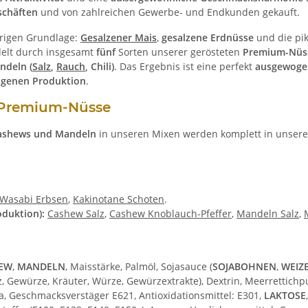
schäften
und von zahlreichen Gewerbe- und Endkunden gekauft.
prigen Grundlage:
Gesalzener Mais
,
gesalzene Erdnüsse
und die pi
edelt durch insgesamt
fünf
Sorten unserer gerösteten
Premium-Nüss
ndeln (
Salz
,
Rauch
, Chili)
. Das Ergebnis ist eine perfekt
ausgewoge
igenen Produktion
.
r Premium-Nüsse
ashews und Mandeln
in unseren Mixen werden komplett in unserer
Wasabi Erbsen
,
Kakinotane Schoten
.
oduktion):
Cashew Salz
,
Cashew Knoblauch-Pfeffer
,
Mandeln Salz
,
EW
,
MANDELN
, Maisstärke, Palmöl, Sojasauce (
SOJABOHNEN
,
WEIZ
 Gewürze, Kräuter, Würze, Gewürzextrakte), Dextrin, Meerrettichpul
, Geschmacksverstäger E621, Antioxidationsmittel: E301,
LAKTOSE