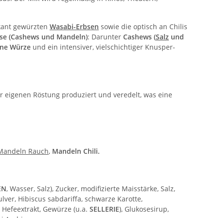
kant gewürzten
Wasabi-Erbsen
sowie die optisch an Chilis
e (Cashews und Mandeln)
: Darunter
Cashews (
Salz
und
ne Würze
und ein intensiver, vielschichtiger Knusper-
 eigenen Röstung produziert und veredelt, was eine
Mandeln Rauch
,
Mandeln Chili.
EN
, Wasser, Salz), Zucker, modifizierte Maisstärke, Salz,
ver, Hibiscus sabdariffa, schwarze Karotte,
, Hefeextrakt, Gewürze (u.a.
SELLERIE
), Glukosesirup,