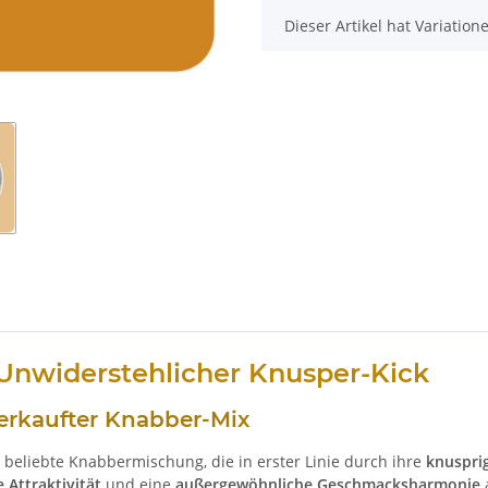
x
Dieser Artikel hat Variatio
: Unwiderstehlicher Knusper-Kick
verkaufter Knabber-Mix
e beliebte Knabbermischung, die in erster Linie durch ihre
knuspri
 Attraktivität
und eine
außergewöhnliche Geschmacksharmonie
a