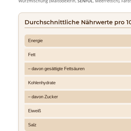
Würzmischung (Maltodextrin,
SENFÖL
, Meerrettich), Far
Durchschnittliche Nährwerte pro 1
Energie
Fett
– davon gesättigte Fettsäuren
Kohlenhydrate
– davon Zucker
Eiweiß
Salz