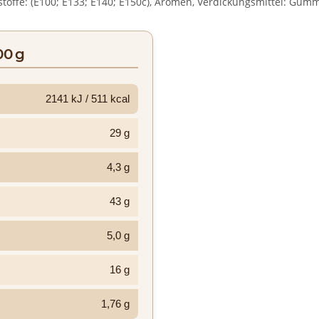
bstoffe: (E100; E133; E140; E150c), Aromen, Verdickungsmittel: Gum
00 g
2141 kJ / 511 kcal
29 g
4,3 g
43 g
5,0 g
16 g
1,76 g