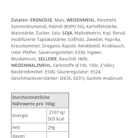
Zutaten
:
ERDNÜSSE
, Mais,
WEIZENMEHL
, Reismehl,
Sonnenblumenöl, Palmöl (RSPO SG), Kartoffelstärke,
Maisstärke, Zucker, Salz,
SOJA
, Maltodextrin, Koji, Reisöl,
modifizierte Tapiokastärke, Süßholz, Zwiebel, Paprika,
Kreuzkümmel, Oregano, Rapsöl, Reiskleieöl, Knoblauch,
roter Pfeffer, Säuerungsmittel: E330, Ingwer,
Muskatnuss,
SELLERIE
, Rauchöl, Hefe,
WEIZENMALZMEHL
, Farbstoffe (E100, 150c, E160c),
Backtriebmittel: E500, Säureregulator: E524,
Geschmacksverstärker: (E635, E631), Gummi Arabicum
Durchschnittliche
Nährwerte pro 100g:
2107 kJ/
Energie
503 kcal
Fett
29g
davon