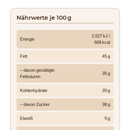
Nährwerte je 100 g
2.527 kJ /
Energie
608 kcal
Fett
45 g
– davon gesättigte
35 g
Fettsäuren
Kohlenhydrate
39 g
– davon Zucker
38 g
Eiweiß
9 g