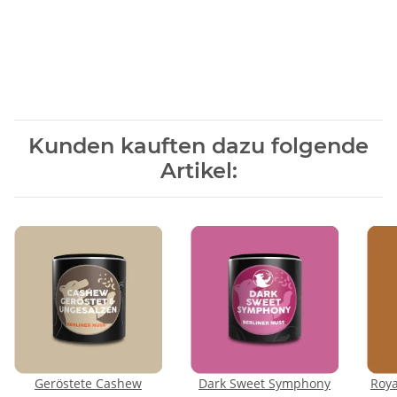
Kunden kauften dazu folgende
Artikel:
Geröstete Cashew
Dark Sweet Symphony
Roya