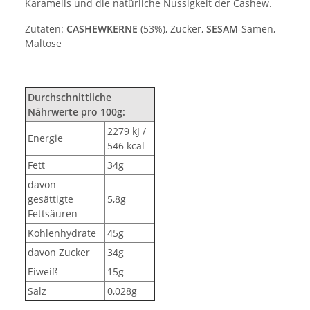
Karamells und die natürliche Nussigkeit der Cashew.
Zutaten:
CASHEWKERNE
(53%), Zucker,
SESAM
-Samen,
Maltose
Durchschnittliche
Nährwerte pro 100g:
2279 kJ /
Energie
546 kcal
Fett
34g
davon
gesättigte
5,8g
Fettsäuren
Kohlenhydrate
45g
davon Zucker
34g
Eiweiß
15g
Salz
0,028g