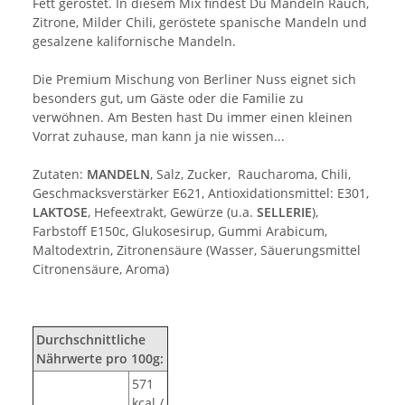
Fett geröstet. In diesem Mix findest Du Mandeln Rauch,
Zitrone, Milder Chili, geröstete spanische Mandeln und
gesalzene kalifornische Mandeln.
Die Premium Mischung von Berliner Nuss eignet sich
besonders gut, um Gäste oder die Familie zu
verwöhnen. Am Besten hast Du immer einen kleinen
Vorrat zuhause, man kann ja nie wissen...
Zutaten:
MANDELN
, Salz, Zucker, Raucharoma, Chili,
Geschmacksverstärker E621, Antioxidationsmittel: E301,
LAKTOSE
, Hefeextrakt, Gewürze (u.a.
SELLERIE
),
Farbstoff E150c, Glukosesirup, Gummi Arabicum,
Maltodextrin, Zitronensäure (Wasser, Säuerungsmittel
Citronensäure, Aroma)
Durchschnittliche
Nährwerte pro 100g:
571
kcal /