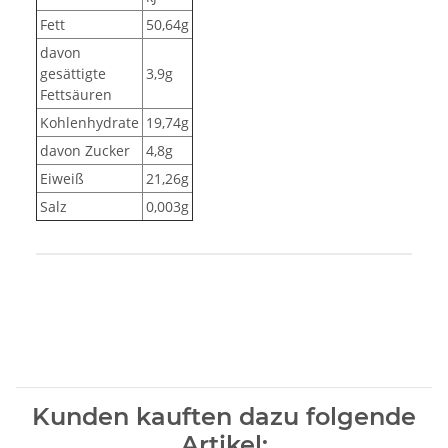
Fett
50,64g
davon
gesättigte
3,9g
Fettsäuren
Kohlenhydrate
19,74g
davon Zucker
4,8g
Eiweiß
21,26g
Salz
0,003g
Produkteigenschaft
Wert
Kunden kauften dazu folgende
Artikel: