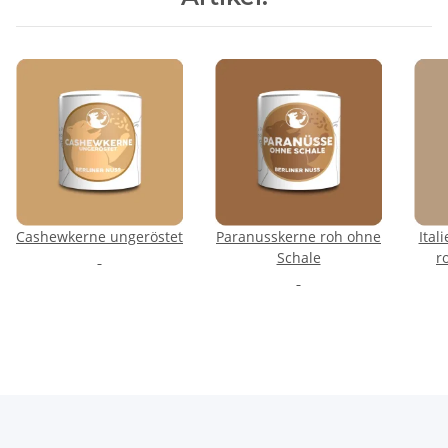
Cashewkerne ungeröstet
Paranusskerne roh ohne
Ital
Schale
r
Sch