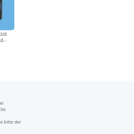
sse
nd
n
ei
Die
 bitte der