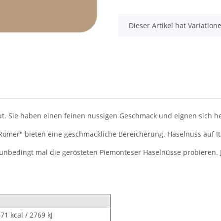
x
Dieser Artikel hat Variatio
Haut. Sie haben einen feinen nussigen Geschmack und eignen sich
ömer" bieten eine geschmackliche Bereicherung. Haselnuss auf Ita
u unbedingt mal die gerösteten Piemonteser Haselnüsse probieren.
71 kcal / 2769 kJ