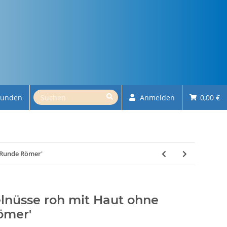
kunden
Anmelden
0,00 €
 'Runde Römer'
elnüsse roh mit Haut ohne
ömer'