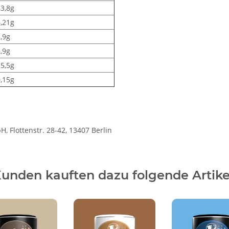
3,8g
,21g
,9g
,9g
5,5g
,15g
 Flottenstr. 28-42, 13407 Berlin
unden kauften dazu folgende Artike