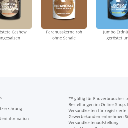
östete Cashew
Paranusskerne roh
Jumbo Erdnü
ungesalzen
ohne Schale
geröstet u
ungesalze
s
** gültig für Endverbraucher b
Bestellungen im Online-Shop. 
tzerklärung
Versandkosten für registrierte
Gewerbekunden entnehmen Sie
deninformation
Versandkostenaufstellung