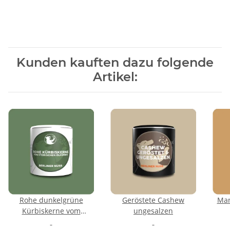
Kunden kauften dazu folgende
Artikel:
Rohe dunkelgrüne
Geröstete Cashew
Man
Kürbiskerne vom
ungesalzen
steirischen Ölkürbis