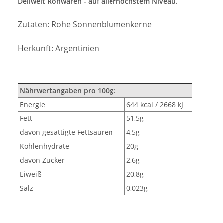
Deliwelt Rohwaren - auf allerhöchstem Niveau.
Zutaten: Rohe Sonnenblumenkerne
Herkunft: Argentinien
Nährwertangaben pro 100g:
Energie
644 kcal / 2668 kJ
Fett
51,5g
davon gesättigte Fettsäuren
4,5g
Kohlenhydrate
20g
davon Zucker
2,6g
Eiweiß
20,8g
Salz
0,023g