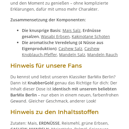
und den Moment zu genießen – ohne komplizierte
Erklärungen, dafür mit umso mehr Charakter.
Zusammensetzung der Komponenten:
Die knusprige Basis:
Mais Salz
,
Erdnüsse
gesalzen
,
Wasabi Erbsen
,
Kakinotane Schoten
Die aromatische Veredelung (4 Nüsse aus
Eigenproduktion):
Cashew Salz
,
Cashew
Knoblauch-Pfeffer
,
Mandeln Salz
,
Mandeln Rauch
Hinweis für unsere Fans
Du kennst und liebst unseren Klassiker BarMix Berlin?
Dann ist
KnabberGold
genau das Richtige für dich: Der
Inhalt dieser Dose ist
identisch mit unserem beliebten
BarMix Berlin
– nur eben in einem neuen, farbenfrohen
Gewand. Gleicher Geschmack, anderer Look!
Hinweis zu den Inhaltsstoffen
Zutaten: Mais,
ERDNÜSSE
, Reismehl, grüne Erbsen,