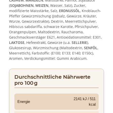
CASHEW
,
MANDELN
, Maisstärke, Palmöl, Sojasauce
(
SOJABOHNEN
,
WEIZEN
, Wasser, Salz), Zucker,
modifizierte Maisstärke, Salz,
ERDNUSSÖL
, Knoblauch-
Pfeffer Gewürzmischung (Jodsalz, Gewürze, Kräuter,
Würze, Gewürzextrakte), Dextrin, Meerrettichpulver,
Hibiscus sabdariffa, schwarze Karotte, Pfirsichpulver,
Orangenpulpen, Maltodextrin, Raucharoma,
Geschmacksverstäger E621, Antioxidationsmittel: E301,
LAKTOSE
, Hefeextrakt, Gewürze (u.a.
SELLERIE
),
Glukosesirup, Würzmischung (Maltodextrin,
SENFÖL
,
Meerrettich), Farbstoffe: (E100; E133; E140; E150c),
Aromen, Verdickungsmittel: Gummi Arabicum.
Durchschnittliche Nährwerte
pro 100 g
2141 kJ / 511
Energie
kcal