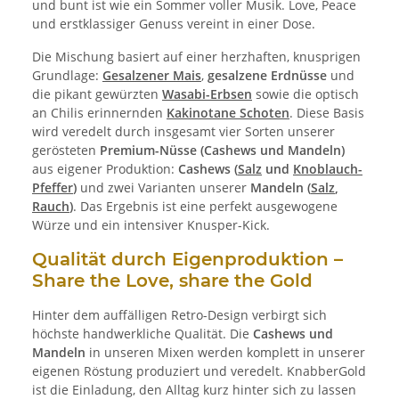
und bunt ist wie ein Sommer voller Musik. Love, Peace
und erstklassiger Genuss vereint in einer Dose.
Die Mischung basiert auf einer herzhaften, knusprigen
Grundlage:
Gesalzener Mais
,
gesalzene Erdnüsse
und
die pikant gewürzten
Wasabi-Erbsen
sowie die optisch
an Chilis erinnernden
Kakinotane Schoten
. Diese Basis
wird veredelt durch insgesamt vier Sorten unserer
gerösteten
Premium-Nüsse (Cashews und Mandeln)
aus eigener Produktion:
Cashews (
Salz
und
Knoblauch-
Pfeffer
)
und zwei Varianten unserer
Mandeln (
Salz
,
Rauch
)
. Das Ergebnis ist eine perfekt ausgewogene
Würze und ein intensiver Knusper-Kick.
Qualität durch Eigenproduktion –
Share the Love, share the Gold
Hinter dem auffälligen Retro-Design verbirgt sich
höchste handwerkliche Qualität. Die
Cashews und
Mandeln
in unseren Mixen werden komplett in unserer
eigenen Röstung produziert und veredelt. KnabberGold
ist die Einladung, den Alltag kurz hinter sich zu lassen