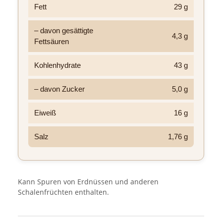
Fett
29 g
– davon gesättigte
4,3 g
Fettsäuren
Kohlenhydrate
43 g
– davon Zucker
5,0 g
Eiweiß
16 g
Salz
1,76 g
Kann Spuren von Erdnüssen und anderen
Schalenfrüchten enthalten.